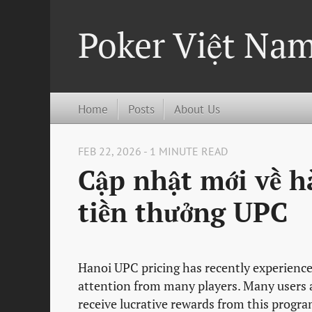
Poker Việt Na
Home
Posts
About Us
FEB 22, 2026 - 1 MINUTE READ
Cập nhật mới về h
tiền thưởng UPC
Hanoi UPC pricing has recently experienced
attention from many players. Many users a
receive lucrative rewards from this progr