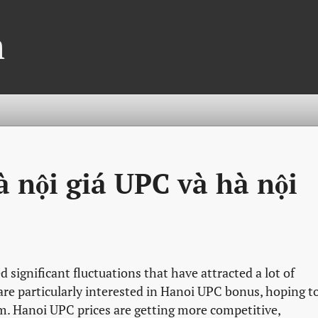
m
à nội giá UPC và hà nội
 significant fluctuations that have attracted a lot of
re particularly interested in Hanoi UPC bonus, hoping t
am. Hanoi UPC prices are getting more competitive,