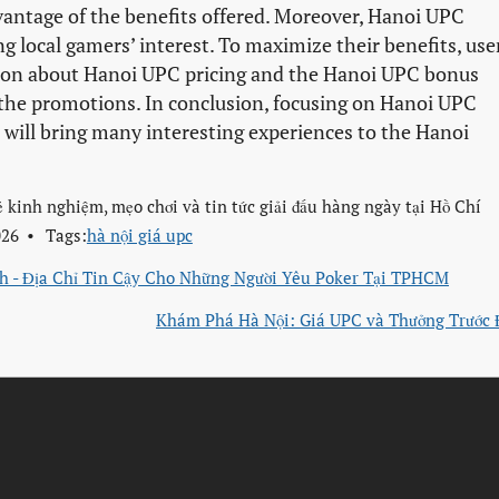
dvantage of the benefits offered. Moreover, Hanoi UPC
g local gamers’ interest. To maximize their benefits, use
tion about Hanoi UPC pricing and the Hanoi UPC bonus
 the promotions. In conclusion, focusing on Hanoi UPC
will bring many interesting experiences to the Hanoi
ẻ kinh nghiệm, mẹo chơi và tin tức giải đấu hàng ngày tại Hồ Chí
026
Tags:
hà nội giá upc
 - Địa Chỉ Tin Cậy Cho Những Người Yêu Poker Tại TPHCM
Khám Phá Hà Nội: Giá UPC và Thưởng Trước 