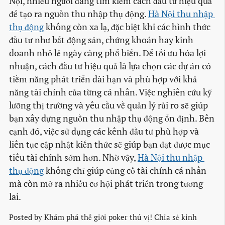
Nội, nhiều người đang tìm kiếm cách đầu tư hiệu quả
để tạo ra nguồn thu nhập thụ động.
Hà Nội thu nhập 
thụ động
không còn xa lạ, đặc biệt khi các hình thức
đầu tư như bất động sản, chứng khoán hay kinh
doanh nhỏ lẻ ngày càng phổ biến. Để tối ưu hóa lợi
nhuận, cách đầu tư hiệu quả là lựa chọn các dự án có
tiềm năng phát triển dài hạn và phù hợp với khả
năng tài chính của từng cá nhân. Việc nghiên cứu kỹ
lưỡng thị trường và yêu cầu về quản lý rủi ro sẽ giúp
bạn xây dựng nguồn thu nhập thụ động ổn định. Bên
cạnh đó, việc sử dụng các kênh đầu tư phù hợp và
liên tục cập nhật kiến thức sẽ giúp bạn đạt được mục
tiêu tài chính sớm hơn. Nhờ vậy,
Hà Nội thu nhập 
thụ động
không chỉ giúp củng cố tài chính cá nhân
mà còn mở ra nhiều cơ hội phát triển trong tương
lai.
Posted by
Khám phá thế giới poker thú vị! Chia sẻ kinh